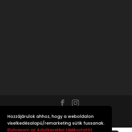
Copyright Garai Pincészet Kft | Made by
Hozzájárulok ahhoz, hogy a weboldalon
Csereklei Anikó
|
ASZF
|
GDPR
viselkedésalapú/remarketing sütik fussanak.
Elolvasom az Adatkezelési tájékoztatót