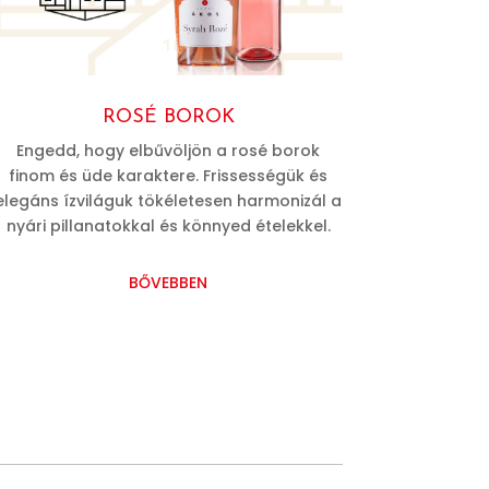
ROSÉ BOROK
Engedd, hogy elbűvöljön a rosé borok
finom és üde karaktere. Frissességük és
elegáns ízviláguk tökéletesen harmonizál a
nyári pillanatokkal és könnyed ételekkel.
BŐVEBBEN