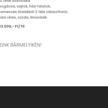
10 tétel kóstolása
pogácsa, sajtok, házi falatok,
kemencés ételekből 3 féle választható,
házi rétes, szóda, limonádé
22.000,- Ft/ fő
INK BÁRMELYIKÉN!