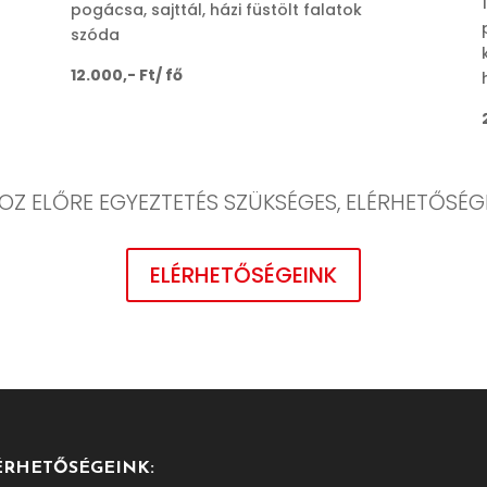
pogácsa, sajttál, házi füstölt falatok
szóda
12.000,- Ft/ fő
Z ELŐRE EGYEZTETÉS SZÜKSÉGES, ELÉRHETŐSÉGE
ELÉRHETŐSÉGEINK
ÉRHETŐSÉGEINK: