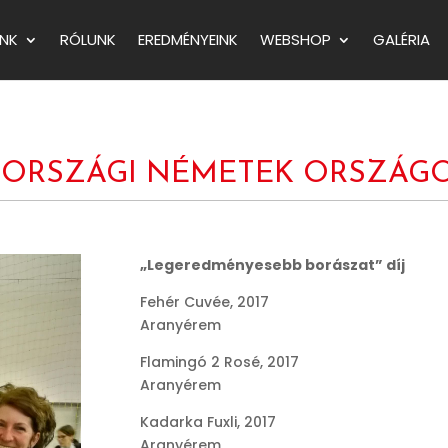
NK
RÓLUNK
EREDMÉNYEINK
WEBSHOP
GALÉRIA
YARORSZÁGI NÉMETEK ORSZÁG
„Legeredményesebb borászat” díj
Fehér Cuvée, 2017
Aranyérem
Flamingó 2 Rosé, 2017
Aranyérem
Kadarka Fuxli, 2017
Aranyérem