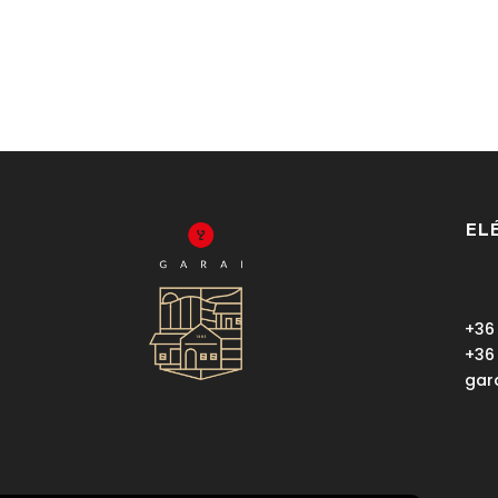
EL
+36
+36
gar