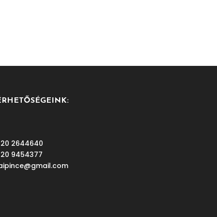
ÉRHETŐSÉGEINK:
 20 2644640
 20 9454377
aipince@gmail.com