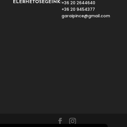
ELÉRHETŐSÉGEINK:
+36 20 2644640
+36 20 9454377
garaipince@gmail.com