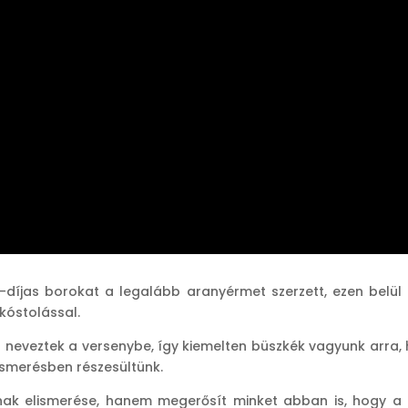
-díjas borokat a legalább aranyérmet szerzett, ezen belü
kóstolással.
 neveztek a versenybe, így kiemelten büszkék vagyunk arra
lismerésben részesültünk.
ának elismerése, hanem megerősít minket abban is, hogy 