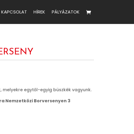
KAPCSOLAT
HÍREK
PÁLYÁZATOK
ERSENY
, melyekre egytől-egyig büszkék vagyunk.
gora Nemzetközi Borversenyen 3