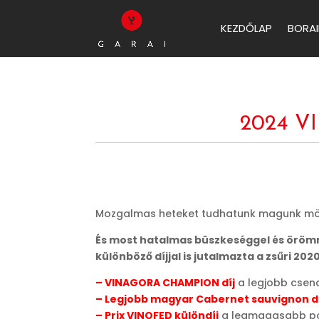
KEZDŐLAP
BORAI
2024 
Mozgalmas heteket tudhatunk magunk mögöt
És most hatalmas büszkeséggel és örömme
különböző díjjal is jutalmazta a zsűri 2
– VINAGORA CHAMPION díj
a legjobb csen
– Legjobb magyar Cabernet sauvignon d
– Prix VINOFED különdíj
a legmagasabb po