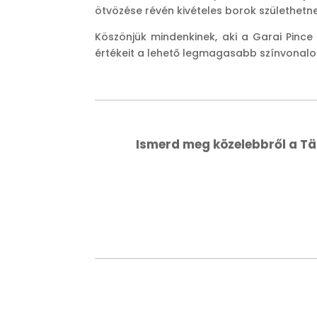
ötvözése révén kivételes borok születhetn
Köszönjük mindenkinek, aki a Garai Pince
értékeit a lehető legmagasabb színvonalon
Ismerd meg közelebbről a Tä