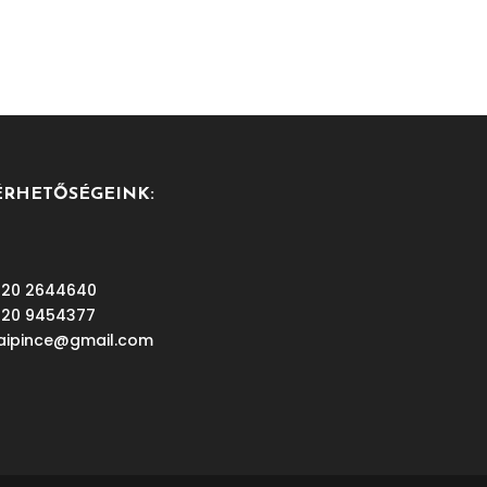
ÉRHETŐSÉGEINK:
 20 2644640
 20 9454377
aipince@gmail.com