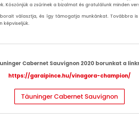
ek. Köszönjük a zsűrinek a bizalmat és gratulálunk minden ve
 borait választja, és így támogatja munkánkat. Továbbra is
 képviseljük.
uninger Cabernet Sauvignon 2020 borunkat a link
https://garaipince.hu/vinagora-champion/
Täuninger Cabernet Sauvignon