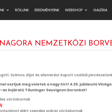
NK
RÓLUNK
EREDMÉNYEINK
WEBSHOP
GALÉRIA
VINAGORA NEMZETKÖZI BORV
t. Számos díjat és elismerést kapott családi pincészetünk
l osztjuk meg veletek a nagy hírt! A 25. jubileumi VinA
020-as évjáratú Täuninger Sauvignon borunkat!
des vörösbornak
íj
ntszámot elért csendes száraz vörösbornak