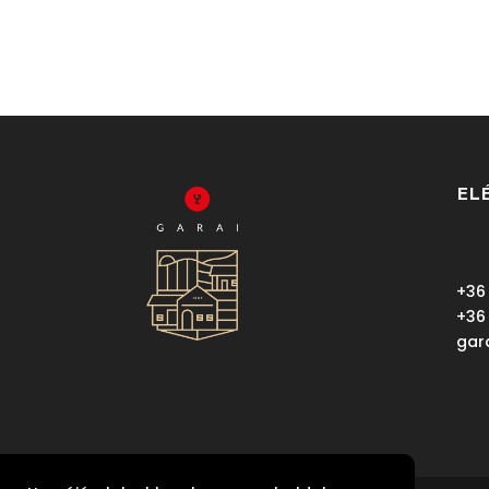
EL
+36
+36
gar