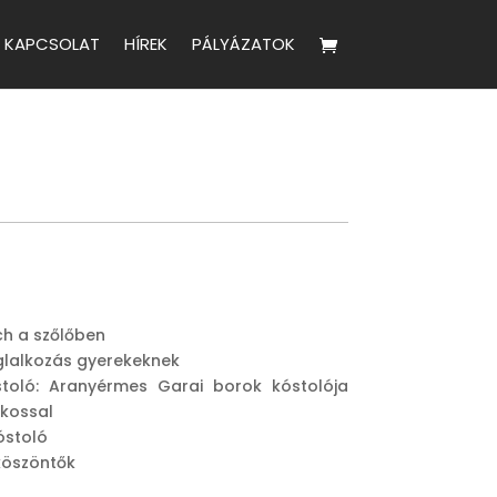
KAPCSOLAT
HÍREK
PÁLYÁZATOK
ch a szőlőben
glalkozás gyerekeknek
stoló: Aranyérmes Garai borok kóstolója
Ákossal
kóstoló
 köszöntők