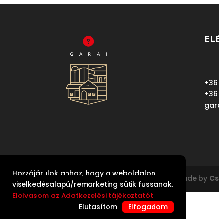
EL
+36
+36
gar
Hozzájárulok ahhoz, hogy a weboldalon
Copyright Garai Pincészet Kft | Made by
Cs
viselkedésalapú/remarketing sütik fussanak.
Elolvasom az Adatkezelési tájékoztatót
Elutasítom
Elfogadom