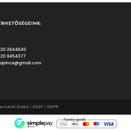
ÉRHETŐSÉGEINK:
 20 2644640
 20 9454377
aipince@gmail.com
ereklei Anikó
|
ASZF
|
GDPR