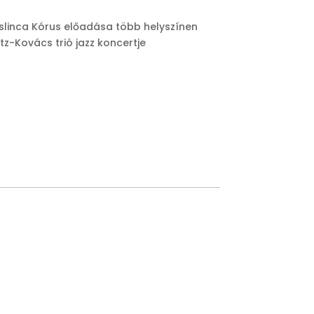
uslinca Kórus előadása több helyszínen
tz-Kovács trió jazz koncertje