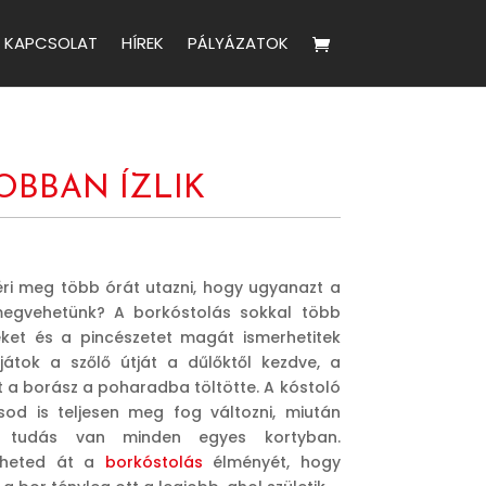
KAPCSOLAT
HÍREK
PÁLYÁZATOK
OBBAN ÍZLIK
éri meg több órát utazni, hogy ugyanazt a
megvehetünk? A borkóstolás sokkal több
ket és a pincészetet magát ismerhetitek
tjátok a szőlő útját a dűlőktől kezdve, a
 a borász a poharadba töltötte. A kóstoló
od is teljesen meg fog változni, miután
tudás van minden egyes kortyban.
lheted át a
borkóstolás
élményét, hogy