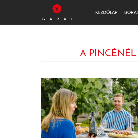
KEZDŐLAP
BORAI
A PINCÉNÉL