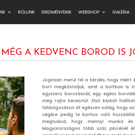
NK
RÓLUNK
EREDMÉNYEINK
WEBSHOP
GALÉRIA
 MÉG A KEDVENC BOROD IS J
Jogosan merül fel a kérdés, hogy miért 
bort megkóstoljuk, amit a boltban is 
egyszerű borozásnál, egy egész borvidé
meg rajta keresztül. Első kézből hallha
feldolgozáson át egészen odáig, hogy azt
végére pedig te borhoz való hozzáállás
megtudod, hogy mennyi munka és 
Magyarországon több száz pincénél é