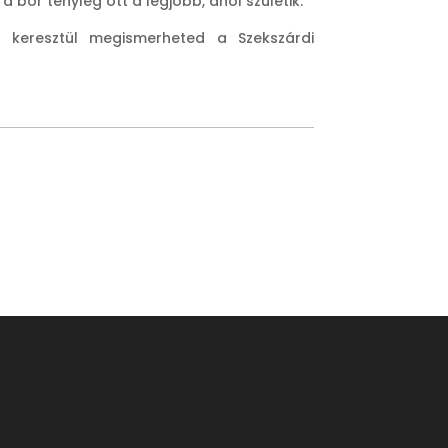
 bor tényleg ott a legjobb, ahol születik.
n keresztül megismerheted a Szekszárdi