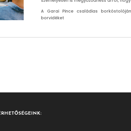
személyesen is megyőződhess arról, hogy a
A Garai Pince családias borkóstolójá
borvidéket
ÉRHETŐSÉGEINK: