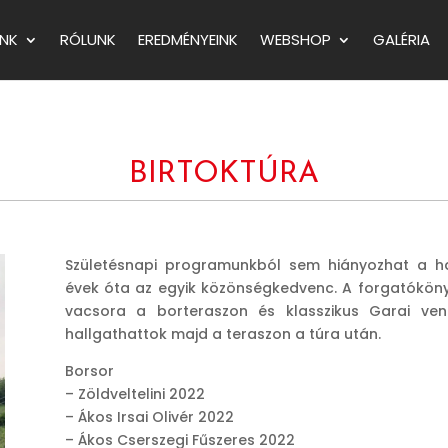
NK
RÓLUNK
EREDMÉNYEINK
WEBSHOP
GALÉRIA
BIRTOKTÚRA
Születésnapi programunkból sem hiányozhat a ha
évek óta az egyik közönségkedvenc. A forgatókönyv
vacsora a borteraszon és klasszikus Garai vend
hallgathattok majd a teraszon a túra után.
Borsor
– Zöldveltelini 2022
– Ákos Irsai Olivér 2022
– Ákos Cserszegi Fűszeres 2022