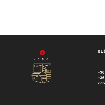
EL
+36
+36
gar