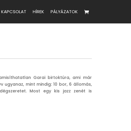
KAPCSOLAT
HÍREK
PÁLYÁZATOK
misíthatatlan Garai birtoktúra, ami már
 ugyanaz, mint mindig: 10 bor, 6 állomás,
égszeretet. Most egy kis jazz zenét is