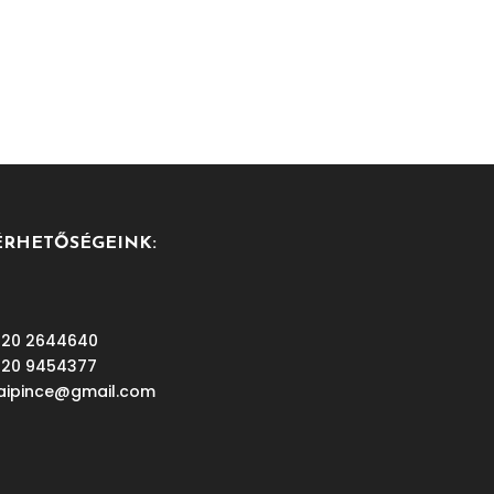
ÉRHETŐSÉGEINK:
 20 2644640
 20 9454377
aipince@gmail.com