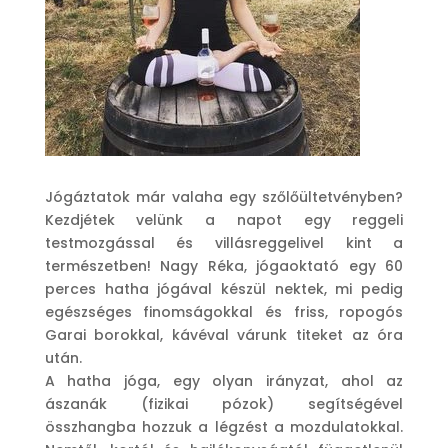
Jógáztatok már valaha egy szőlőültetvényben?
Kezdjétek velünk a napot egy reggeli
testmozgással és villásreggelivel kint a
természetben! Nagy Réka, jógaoktató egy 60
perces hatha jógával készül nektek, mi pedig
egészséges finomságokkal és friss, ropogós
Garai borokkal, kávéval várunk titeket az óra
után.
A hatha jóga, egy olyan irányzat, ahol az
ászanák (fizikai pózok) segítségével
összhangba hozzuk a légzést a mozdulatokkal.