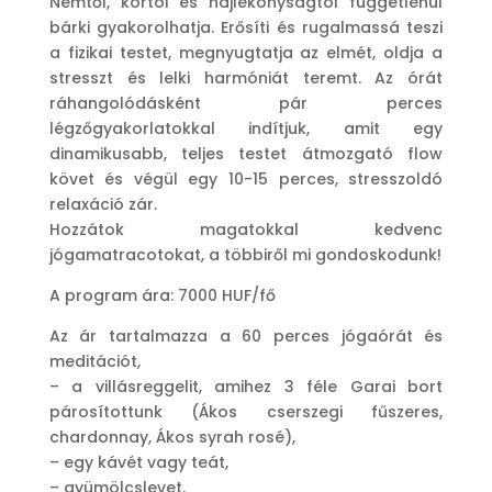
Nemtől, kortól és hajlékonyságtól függetlenül
bárki gyakorolhatja. Erősíti és rugalmassá teszi
a fizikai testet, megnyugtatja az elmét, oldja a
stresszt és lelki harmóniát teremt. Az órát
ráhangolódásként pár perces
légzőgyakorlatokkal indítjuk, amit egy
dinamikusabb, teljes testet átmozgató flow
követ és végül egy 10-15 perces, stresszoldó
relaxáció zár.
Hozzátok magatokkal kedvenc
jógamatracotokat, a többiről mi gondoskodunk!
A program ára: 7000 HUF/fő
Az ár tartalmazza a 60 perces jógaórát és
meditációt,
– a villásreggelit, amihez 3 féle Garai bort
párosítottunk (Ákos cserszegi fűszeres,
chardonnay, Ákos syrah rosé),
– egy kávét vagy teát,
– gyümölcslevet.