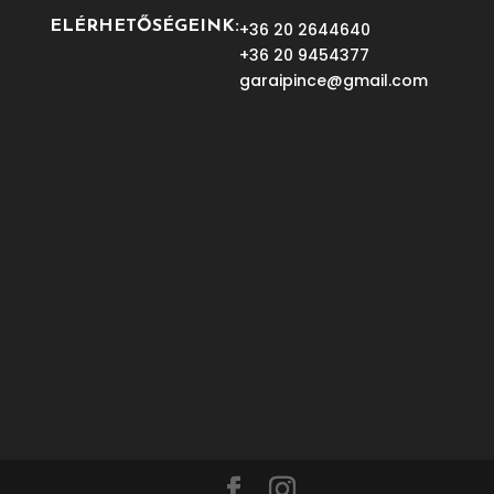
ELÉRHETŐSÉGEINK:
+36 20 2644640
+36 20 9454377
garaipince@gmail.com