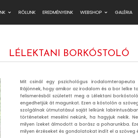
NK
RÓLUNK
EREDMÉNYEINK
WEBSHOP
GALÉRIA
LÉLEKTANI BORKÓSTOLÓ
Mit csinál egy pszichológus irodalomterapeuta
Rájönnek, hogy amikor az irodalom és a bor lelke tal
felismerésből született meg a Lélektani borkóstol
engedhetjük át magunkat. Ezen a kóstolón a szövege
szolgálnak útmutatásul saját lelkünk labirintusába
történeteket mesélni nekünk, ha hagyjuk nekik. 
milyen ízeket álmodott a borász a poharunkba. Ez
milyen érzéseket és gondolatokat indít el a szöveg é