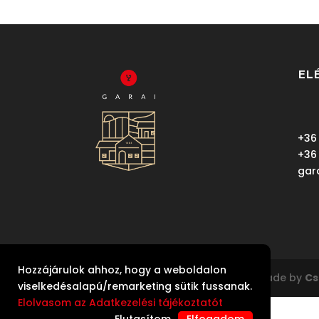
EL
+36
+36
gar
Hozzájárulok ahhoz, hogy a weboldalon
Copyright Garai Pincészet Kft | Made by
Cs
viselkedésalapú/remarketing sütik fussanak.
Elolvasom az Adatkezelési tájékoztatót