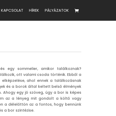
KAPCSOLAT
HÍREK
PÁLYÁZATOK
 és egy sommelier, amikor találkoznak?
álkozik, ott valami csoda történik. Ebből a
ó elképzelése, ahol ennek a találkozásnak
k és a borok által keltett belső élmények
n. Ahogy egy jó szöveg, úgy a bor is képes
Nem az a lényeg mit gondolt a költő vagy
en a délelőttön az a fontos, hogy bennünk
s a bor szintézise.