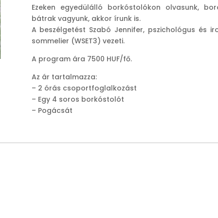
Ezeken egyedülálló borkóstolókon olvasunk, bor
bátrak vagyunk, akkor írunk is.
A beszélgetést Szabó Jennifer, pszichológus és ir
sommelier (WSET3) vezeti.
A program ára 7500 HUF/fő.
Az ár tartalmazza:
– 2 órás csoportfoglalkozást
– Egy 4 soros borkóstolót
– Pogácsát