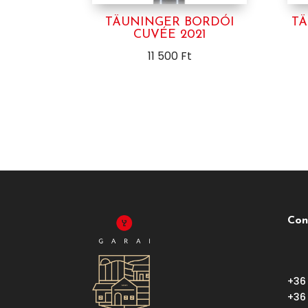
TÄUNINGER BORDÓI
TÄ
CUVÉE 2021
11 500
Ft
Con
+36
+36