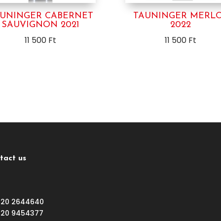
UNINGER CABERNET
TAUNINGER MERL
SAUVIGNON 2021
2022
11 500
Ft
11 500
Ft
tact us
 20 2644640
 20 9454377