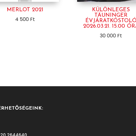
MERLOT 2021
KÜLÖNLEGES
TÄUNINGER
4 500
Ft
ÉVJÁRATKÓSTOL
2026.03.21. 15.00 Ó
30 000
Ft
ÉRHETŐSÉGEINK:
 20 2644640