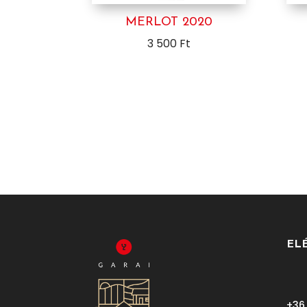
MERLOT 2020
3 500
Ft
EL
+36