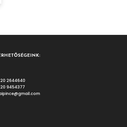
ÉRHETŐSÉGEINK:
 20 2644640
 20 9454377
aipince@gmail.com