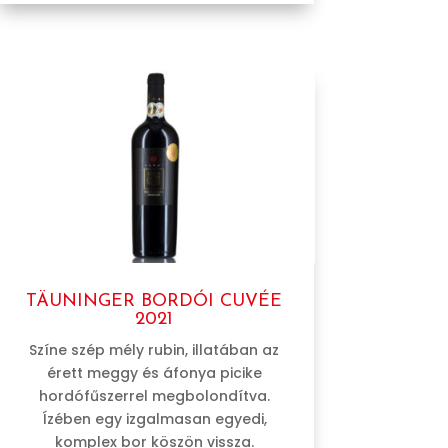
TÄUNINGER BORDÓI CUVÉE
2021
Színe szép mély rubin, illatában az
érett meggy és áfonya picike
hordófűszerrel megbolondítva.
Ízében egy izgalmasan egyedi,
komplex bor köszön vissza.