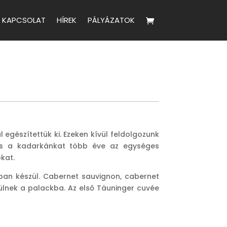
KAPCSOLAT
HÍREK
PÁLYÁZATOK
 egészítettük ki. Ezeken kívül feldolgozunk
t és a kadarkánkat több éve az egységes
kat.
ban készül. Cabernet sauvignon, cabernet
rülnek a palackba. Az első Täuninger cuvée