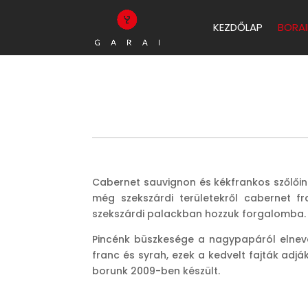
KEZDŐLAP
BORAI
Cabernet sauvignon és kékfrankos szőlőinke
még szekszárdi területekről cabernet f
szekszárdi palackban hozzuk forgalomba. A
Pincénk büszkesége a nagypapáról elneve
franc és syrah, ezek a kedvelt fajták adj
borunk 2009-ben készült.