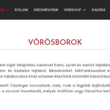
NK
RÓLUNK
EREDMÉNYEINK
WEBSHOP
GALÉRIA
VÖRÖSBOROK
t saját telepítésű cabernet franc, syrah és merlot fajtákkal
ranc és kadarka fajtákat. Bikavérünket, kékfrankosunka
 fajtaborokon kívül szívesen készítünk különféle házasításo
zett Täuninger sorozatunk, mely csak a legjobb évjáratok
ák a sorozat összetevőit, melyek önállóan vagy házasítva ke