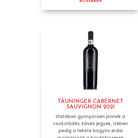
BŐVEBBEN
TÄUNINGER CABERNET
SAUVIGNON 2021
Illatában gyönyörűen jönnek a
csokoládés, kávés jegyek, ízében
pedig a fekete bogyós erdei
gyümölcsök a hordófűszerek