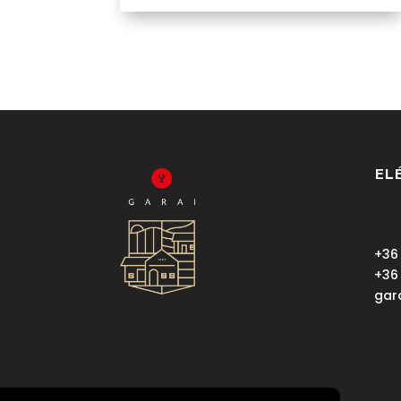
EL
+36
+36
gar