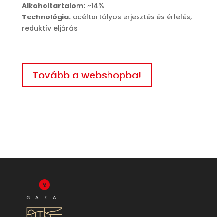
Alkoholtartalom:
~14%
Technológia:
acéltartályos erjesztés és érlelés,
reduktív eljárás
Tovább a webshopba!