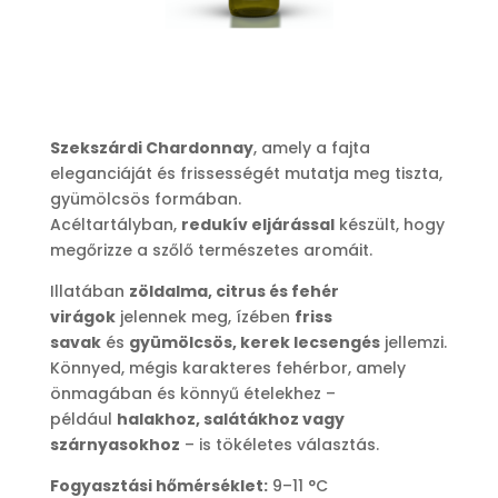
Szekszárdi Chardonnay
, amely a fajta
eleganciáját és frissességét mutatja meg tiszta,
gyümölcsös formában.
Acéltartályban,
redukív eljárással
készült, hogy
megőrizze a szőlő természetes aromáit.
Illatában
zöldalma, citrus és fehér
virágok
jelennek meg, ízében
friss
savak
és
gyümölcsös, kerek lecsengés
jellemzi.
Könnyed, mégis karakteres fehérbor, amely
önmagában és könnyű ételekhez –
például
halakhoz, salátákhoz vagy
szárnyasokhoz
– is tökéletes választás.
Fogyasztási hőmérséklet:
9–11 °C