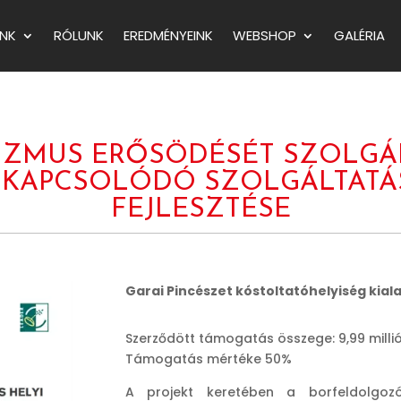
NK
RÓLUNK
EREDMÉNYEINK
WEBSHOP
GALÉRIA
RIZMUS ERŐSÖDÉSÉT SZOLG
 KAPCSOLÓDÓ SZOLGÁLTATÁS
FEJLESZTÉSE
Garai Pincészet kóstoltatóhelyiség kial
Szerződött támogatás összege: 9,99 millió
Támogatás mértéke 50%
A projekt keretében a borfeldolgozó 