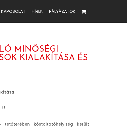
KAPCSOLAT
HÍREK
PÁLYÁZATOK
ÁLÓ MINŐSÉGI
OK KIALAKÍTÁSA ÉS
akítása
 Ft
tetőterében kóstoltatóhelyiség került